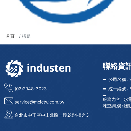
首頁
標題
聯絡資
公司名稱 :
(02)2948-3023
統一編號 :
服務內容 :
水
service@mcictw.com.tw
凍空調,儲能櫃
台北市中正區中山北路一段2號4樓之3