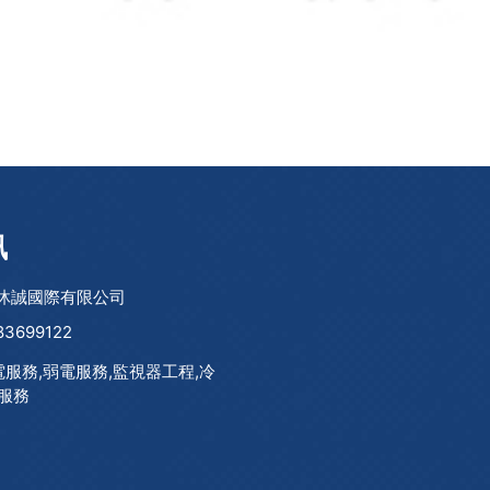
訊
沐誠國際有限公司
83699122
電服務,弱電服務,監視器工程,冷
服務